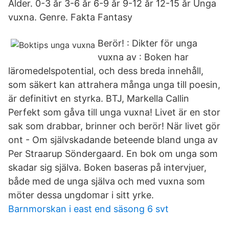
Ålder. 0-3 år 3-6 år 6-9 år 9-12 år 12-15 år Unga
vuxna. Genre. Fakta Fantasy
Berör! : Dikter för unga
vuxna av : Boken har
läromedelspotential, och dess breda innehåll,
som säkert kan attrahera många unga till poesin,
är definitivt en styrka. BTJ, Markella Callin
Perfekt som gåva till unga vuxna! Livet är en stor
sak som drabbar, brinner och berör! När livet gör
ont - Om självskadande beteende bland unga av
Per Straarup Söndergaard. En bok om unga som
skadar sig själva. Boken baseras på intervjuer,
både med de unga själva och med vuxna som
möter dessa ungdomar i sitt yrke.
Barnmorskan i east end säsong 6 svt