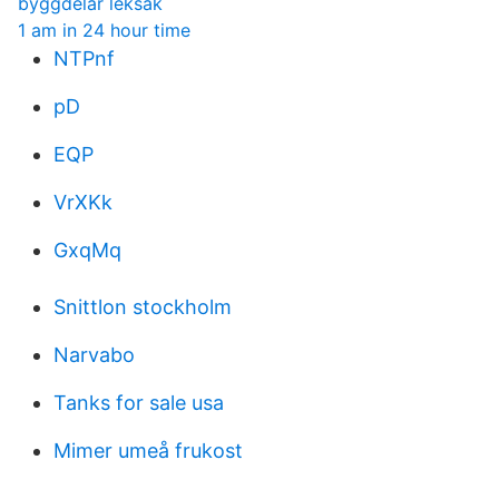
byggdelar leksak
1 am in 24 hour time
NTPnf
pD
EQP
VrXKk
GxqMq
Snittlon stockholm
Narvabo
Tanks for sale usa
Mimer umeå frukost