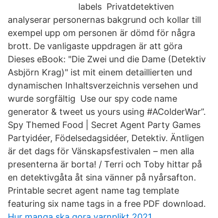
labels Privatdetektiven
analyserar personernas bakgrund och kollar till
exempel upp om personen är dömd för några
brott. De vanligaste uppdragen är att göra
Dieses eBook: "Die Zwei und die Dame (Detektiv
Asbjörn Krag)" ist mit einem detaillierten und
dynamischen Inhaltsverzeichnis versehen und
wurde sorgfältig Use our spy code name
generator & tweet us yours using #AColderWar”.
Spy Themed Food | Secret Agent Party Games
Partyidéer, Födelsedagsidéer, Detektiv. Äntligen
är det dags för Vänskapsfestivalen – men alla
presenterna är borta! / Terri och Toby hittar på
en detektivgåta åt sina vänner på nyårsafton.
Printable secret agent name tag template
featuring six name tags in a free PDF download.
Hur manga ska gora varnplikt 2021