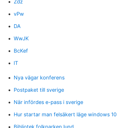
Zdz
vPw
DA
WwJK
BcKef
lT
Nya vägar konferens
Postpaket till sverige
När infördes e-pass i sverige
Hur startar man felsäkert läge windows 10
Bibliotek folkparken lund